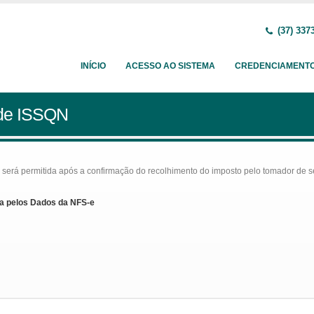
(37) 337
INÍCIO
ACESSO AO SISTEMA
CREDENCIAMENT
 de ISSQN
rá permitida após a confirmação do recolhimento do imposto pelo tomador de serv
a pelos Dados da NFS-e